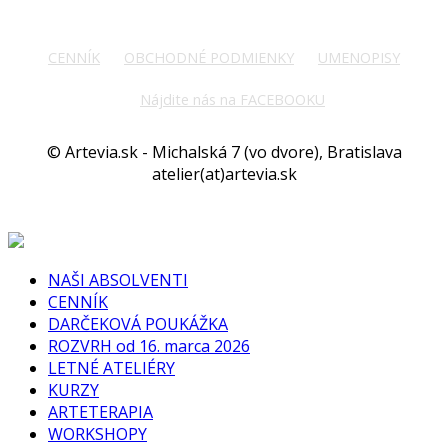
CENNÍK
OBCHODNÉ PODMIENKY
UMENOPISY
Nájdite nás na FACEBOOKU
© Artevia.sk - Michalská 7 (vo dvore), Bratislava
atelier(at)artevia.sk
NAŠI ABSOLVENTI
CENNÍK
DARČEKOVÁ POUKÁŽKA
ROZVRH od 16. marca 2026
LETNÉ ATELIÉRY
KURZY
ARTETERAPIA
WORKSHOPY